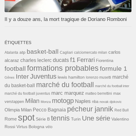
Il y a douze ans, la mort tragique de Doriano Romboni
ÉTIQUETTES
basket-ball
carlos
atp
Cagliari
calciomercato milan
Atalanta
f1
Ferrari
ducats
alcaraz
charles leclerc
Fiorentina
formations probables
football
formule 1
Inter
Juventus
marché
lewis hamilton
lorenzo musetti
Gênes
marché du football
du basket-ball
marché du football inter
marc marquez
max
marché du football juventus
matteo berrettini
motogp
Milan
Naples
verstappen
nba
Monza
novak djokovic
pécheur jannik
Pecco Bagnaia
Olimpia Milan
Red Bull
spot
tennis
Une série
Rome
Turin
Valentino
Série B
Rossi
Virtus Bologna
vélo