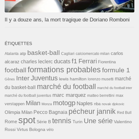
Il y a douze ans, la mort tragique de Doriano Romboni
ÉTIQUETTES
basket-ball
carlos
atp
Cagliari
calciomercato milan
Atalanta
f1
Ferrari
ducats
alcaraz
charles leclerc
Fiorentina
formations probables
football
formule 1
Inter
Juventus
marché
lewis hamilton
lorenzo musetti
Gênes
marché du football
du basket-ball
marché du football inter
marc marquez
max
marché du football juventus
matteo berrettini
motogp
Milan
Naples
verstappen
nba
Monza
novak djokovic
pécheur jannik
Pecco Bagnaia
Olimpia Milan
Red Bull
spot
tennis
Une série
Rome
Turin
Valentino
Série B
Rossi
Virtus Bologna
vélo