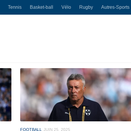
Tennis
Basket-ball
Vélo
Rugby
Autres-Sports
FOOTBALL
JUIN 25, 2025