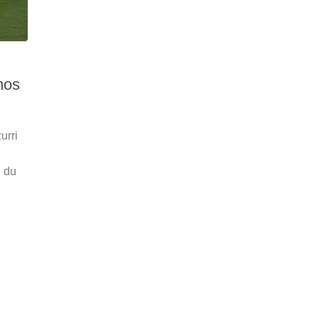
mos
urri
e du