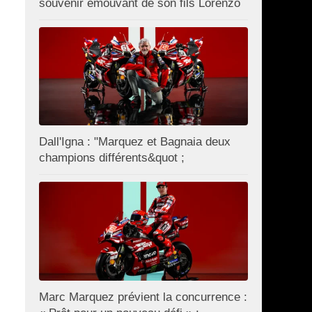
souvenir émouvant de son fils Lorenzo
Dall'Igna : "Marquez et Bagnaia deux
champions différents&quot ;
Marc Marquez prévient la concurrence :