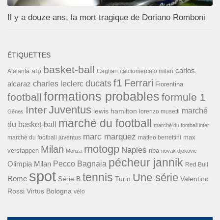
Il y a douze ans, la mort tragique de Doriano Romboni
ÉTIQUETTES
basket-ball
carlos
atp
Cagliari
calciomercato milan
Atalanta
f1
Ferrari
ducats
alcaraz
charles leclerc
Fiorentina
formations probables
football
formule 1
Inter
Juventus
marché
lewis hamilton
lorenzo musetti
Gênes
marché du football
du basket-ball
marché du football inter
marc marquez
max
marché du football juventus
matteo berrettini
motogp
Milan
Naples
verstappen
nba
Monza
novak djokovic
pécheur jannik
Pecco Bagnaia
Olimpia Milan
Red Bull
spot
tennis
Une série
Rome
Turin
Valentino
Série B
Rossi
Virtus Bologna
vélo