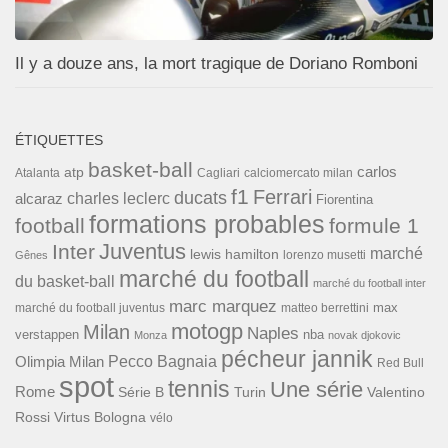
Il y a douze ans, la mort tragique de Doriano Romboni
ÉTIQUETTES
basket-ball
carlos
atp
Cagliari
calciomercato milan
Atalanta
f1
Ferrari
ducats
alcaraz
charles leclerc
Fiorentina
formations probables
football
formule 1
Inter
Juventus
marché
lewis hamilton
lorenzo musetti
Gênes
marché du football
du basket-ball
marché du football inter
marc marquez
max
marché du football juventus
matteo berrettini
motogp
Milan
Naples
verstappen
nba
Monza
novak djokovic
pécheur jannik
Pecco Bagnaia
Olimpia Milan
Red Bull
spot
tennis
Une série
Rome
Turin
Valentino
Série B
Rossi
Virtus Bologna
vélo