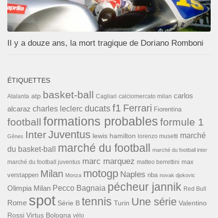
Il y a douze ans, la mort tragique de Doriano Romboni
ÉTIQUETTES
basket-ball
carlos
atp
Cagliari
calciomercato milan
Atalanta
f1
Ferrari
ducats
alcaraz
charles leclerc
Fiorentina
formations probables
football
formule 1
Inter
Juventus
marché
lewis hamilton
lorenzo musetti
Gênes
marché du football
du basket-ball
marché du football inter
marc marquez
max
marché du football juventus
matteo berrettini
motogp
Milan
Naples
verstappen
nba
Monza
novak djokovic
pécheur jannik
Pecco Bagnaia
Olimpia Milan
Red Bull
spot
tennis
Une série
Rome
Turin
Valentino
Série B
Rossi
Virtus Bologna
vélo