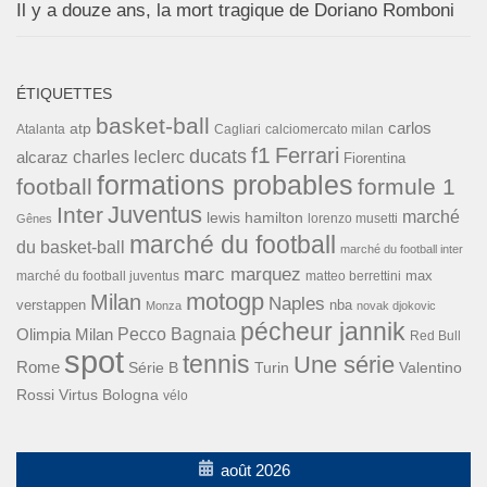
Il y a douze ans, la mort tragique de Doriano Romboni
ÉTIQUETTES
basket-ball
carlos
atp
Cagliari
calciomercato milan
Atalanta
f1
Ferrari
ducats
alcaraz
charles leclerc
Fiorentina
formations probables
football
formule 1
Inter
Juventus
marché
lewis hamilton
lorenzo musetti
Gênes
marché du football
du basket-ball
marché du football inter
marc marquez
max
marché du football juventus
matteo berrettini
motogp
Milan
Naples
verstappen
nba
Monza
novak djokovic
pécheur jannik
Pecco Bagnaia
Olimpia Milan
Red Bull
spot
tennis
Une série
Rome
Turin
Valentino
Série B
Rossi
Virtus Bologna
vélo
août 2026