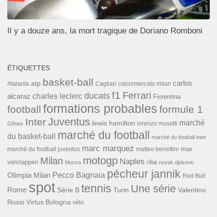
Il y a douze ans, la mort tragique de Doriano Romboni
ÉTIQUETTES
basket-ball
carlos
atp
Cagliari
calciomercato milan
Atalanta
f1
Ferrari
ducats
alcaraz
charles leclerc
Fiorentina
formations probables
football
formule 1
Inter
Juventus
marché
lewis hamilton
lorenzo musetti
Gênes
marché du football
du basket-ball
marché du football inter
marc marquez
max
marché du football juventus
matteo berrettini
motogp
Milan
Naples
verstappen
nba
Monza
novak djokovic
pécheur jannik
Pecco Bagnaia
Olimpia Milan
Red Bull
spot
tennis
Une série
Rome
Turin
Valentino
Série B
Rossi
Virtus Bologna
vélo