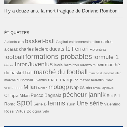
Il y a douze ans, la mort tragique de Doriano Romboni
ÉTIQUETTES
basket-ball
carlos
atp
Cagliari
calciomercato milan
Atalanta
f1
Ferrari
ducats
alcaraz
charles leclerc
Fiorentina
formations probables
football
formule 1
Inter
Juventus
marché
lewis hamilton
lorenzo musetti
Gênes
marché du football
du basket-ball
marché du football inter
marc marquez
max
marché du football juventus
matteo berrettini
motogp
Milan
Naples
verstappen
nba
Monza
novak djokovic
pécheur jannik
Pecco Bagnaia
Olimpia Milan
Red Bull
spot
tennis
Une série
Rome
Turin
Valentino
Série B
Rossi
Virtus Bologna
vélo