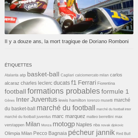
Il y a douze ans, la mort tragique de Doriano Romboni
ÉTIQUETTES
basket-ball
carlos
atp
Cagliari
calciomercato milan
Atalanta
f1
Ferrari
ducats
alcaraz
charles leclerc
Fiorentina
formations probables
football
formule 1
Inter
Juventus
marché
lewis hamilton
lorenzo musetti
Gênes
marché du football
du basket-ball
marché du football inter
marc marquez
max
marché du football juventus
matteo berrettini
motogp
Milan
Naples
verstappen
nba
Monza
novak djokovic
pécheur jannik
Pecco Bagnaia
Olimpia Milan
Red Bull