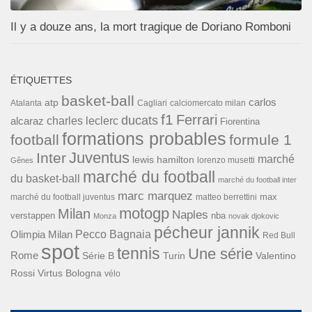
Il y a douze ans, la mort tragique de Doriano Romboni
ÉTIQUETTES
basket-ball
carlos
atp
Cagliari
calciomercato milan
Atalanta
f1
Ferrari
ducats
alcaraz
charles leclerc
Fiorentina
formations probables
football
formule 1
Inter
Juventus
marché
lewis hamilton
lorenzo musetti
Gênes
marché du football
du basket-ball
marché du football inter
marc marquez
max
marché du football juventus
matteo berrettini
motogp
Milan
Naples
verstappen
nba
Monza
novak djokovic
pécheur jannik
Pecco Bagnaia
Olimpia Milan
Red Bull
spot
tennis
Une série
Rome
Turin
Valentino
Série B
Rossi
Virtus Bologna
vélo