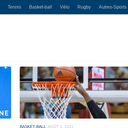
Tennis
Basket-ball
Vélo
Rugby
Autres-Sports
BASKET-BALL
AOÛT 1, 2022