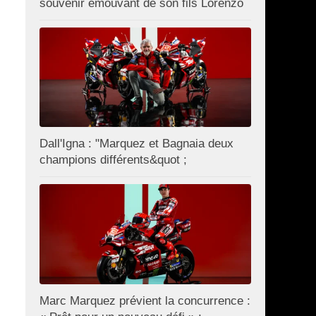
souvenir émouvant de son fils Lorenzo
Dall'Igna : "Marquez et Bagnaia deux
champions différents&quot ;
Marc Marquez prévient la concurrence :