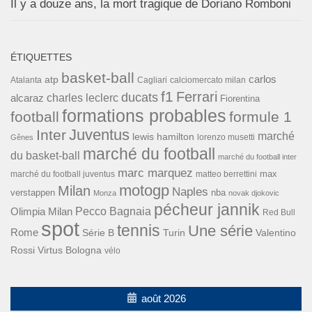
Il y a douze ans, la mort tragique de Doriano Romboni
ÉTIQUETTES
basket-ball
carlos
atp
Cagliari
calciomercato milan
Atalanta
f1
Ferrari
ducats
alcaraz
charles leclerc
Fiorentina
formations probables
football
formule 1
Inter
Juventus
marché
lewis hamilton
lorenzo musetti
Gênes
marché du football
du basket-ball
marché du football inter
marc marquez
max
marché du football juventus
matteo berrettini
motogp
Milan
Naples
verstappen
nba
Monza
novak djokovic
pécheur jannik
Pecco Bagnaia
Olimpia Milan
Red Bull
spot
tennis
Une série
Rome
Turin
Valentino
Série B
Rossi
Virtus Bologna
vélo
août 2026