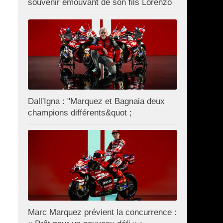
souvenir émouvant de son fils Lorenzo
Dall'Igna : "Marquez et Bagnaia deux
champions différents&quot ;
Marc Marquez prévient la concurrence :