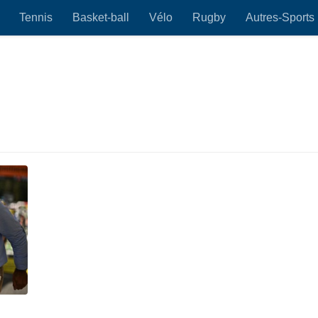
Tennis
Basket-ball
Vélo
Rugby
Autres-Sports