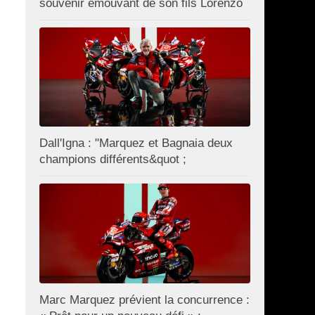
souvenir émouvant de son fils Lorenzo
Dall'Igna : "Marquez et Bagnaia deux
champions différents&quot ;
Marc Marquez prévient la concurrence :