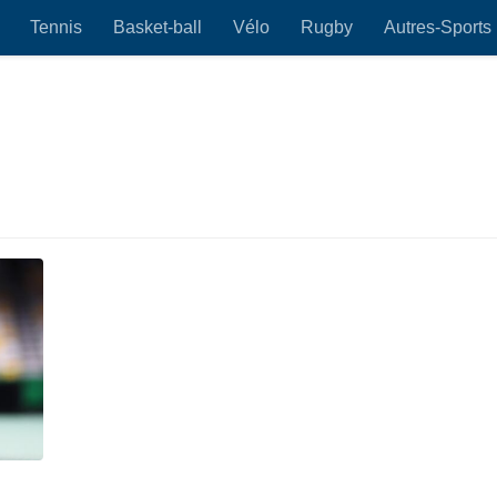
Tennis
Basket-ball
Vélo
Rugby
Autres-Sports