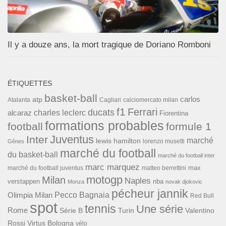
Il y a douze ans, la mort tragique de Doriano Romboni
ÉTIQUETTES
basket-ball
carlos
atp
Cagliari
calciomercato milan
Atalanta
f1
Ferrari
ducats
alcaraz
charles leclerc
Fiorentina
formations probables
football
formule 1
Inter
Juventus
marché
lewis hamilton
lorenzo musetti
Gênes
marché du football
du basket-ball
marché du football inter
marc marquez
max
marché du football juventus
matteo berrettini
motogp
Milan
Naples
verstappen
nba
Monza
novak djokovic
pécheur jannik
Pecco Bagnaia
Olimpia Milan
Red Bull
spot
tennis
Une série
Rome
Turin
Valentino
Série B
Rossi
Virtus Bologna
vélo