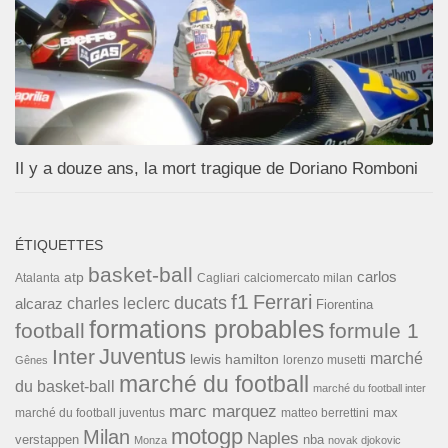
Il y a douze ans, la mort tragique de Doriano Romboni
ÉTIQUETTES
basket-ball
carlos
atp
Cagliari
calciomercato milan
Atalanta
f1
Ferrari
ducats
alcaraz
charles leclerc
Fiorentina
formations probables
football
formule 1
Inter
Juventus
marché
lewis hamilton
lorenzo musetti
Gênes
marché du football
du basket-ball
marché du football inter
marc marquez
max
marché du football juventus
matteo berrettini
motogp
Milan
Naples
verstappen
nba
Monza
novak djokovic