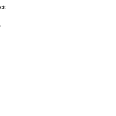
cit
à