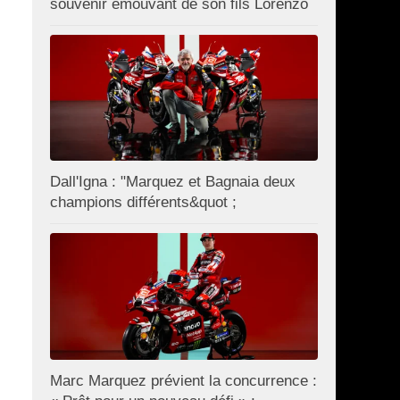
souvenir émouvant de son fils Lorenzo
Dall'Igna : "Marquez et Bagnaia deux
champions différents&quot ;
Marc Marquez prévient la concurrence :