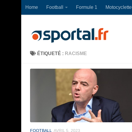
Home
Football
Formule 1
Motocyclette
Skip to content
ÉTIQUETÉ :
RACISME
FOOTBALL
AVRIL 5, 2023