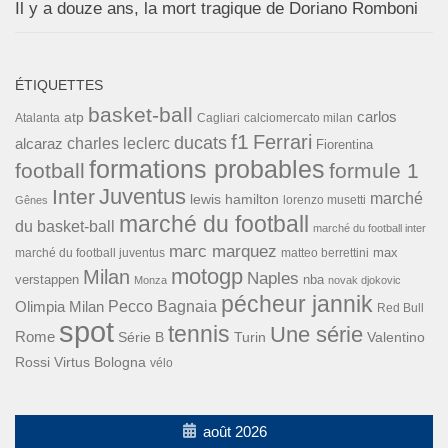
Il y a douze ans, la mort tragique de Doriano Romboni
ÉTIQUETTES
basket-ball
carlos
atp
Cagliari
calciomercato milan
Atalanta
f1
Ferrari
ducats
alcaraz
charles leclerc
Fiorentina
formations probables
football
formule 1
Inter
Juventus
marché
lewis hamilton
lorenzo musetti
Gênes
marché du football
du basket-ball
marché du football inter
marc marquez
max
marché du football juventus
matteo berrettini
motogp
Milan
Naples
verstappen
nba
Monza
novak djokovic
pécheur jannik
Pecco Bagnaia
Olimpia Milan
Red Bull
spot
tennis
Une série
Rome
Turin
Valentino
Série B
Rossi
Virtus Bologna
vélo
août 2026