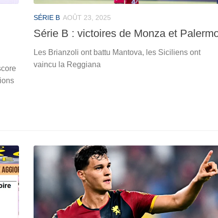
SÉRIE B
AOÛT 23, 2025
Série B : victoires de Monza et Palerm
Les Brianzoli ont battu Mantova, les Siciliens ont
vaincu la Reggiana
score
sions