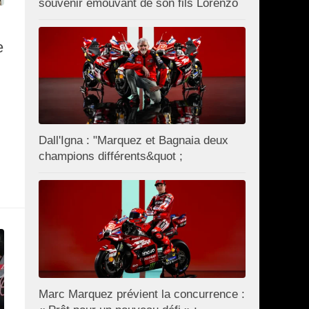
souvenir émouvant de son fils Lorenzo
e
Dall'Igna : "Marquez et Bagnaia deux
champions différents&quot ;
Marc Marquez prévient la concurrence :