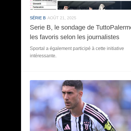
SÉRIE B
AOÛT 21, 2025
Serie B, le sondage de TuttoPalerm
les favoris selon les journalistes
Sportal a également participé à cette initiative
intéressante.