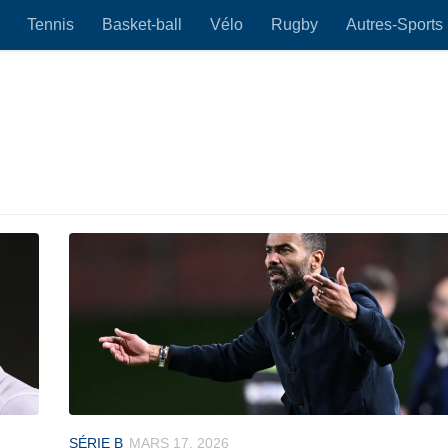
Tennis
Basket-ball
Vélo
Rugby
Autres-Sports
SÉRIE B
MARS 17, 2026