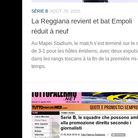
SÉRIE B
AOÛT 29, 2025
La Reggiana revient et bat Empoli
réduit à neuf
Au Mapei Stadium, le match s’est terminé sur le 
de 3-1 pour les hôtes émiliens, avec deux expul
dans les rangs toscans à la fin de la première mi-
temps.