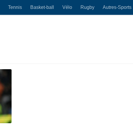
Tennis
Basket-ball
Vélo
Rugby
Autres-Sports