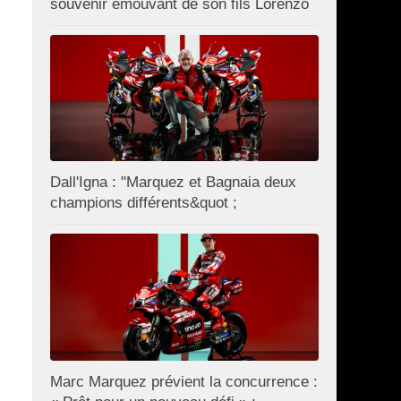
souvenir émouvant de son fils Lorenzo
Dall'Igna : "Marquez et Bagnaia deux
champions différents&quot ;
Marc Marquez prévient la concurrence :