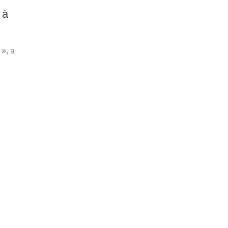
 à
 », a