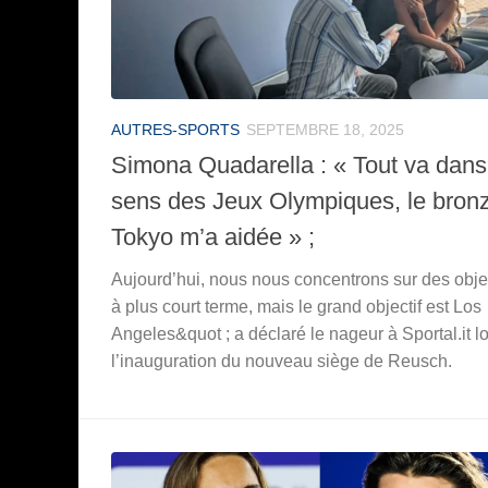
AUTRES-SPORTS
SEPTEMBRE 18, 2025
Simona Quadarella : « Tout va dans
sens des Jeux Olympiques, le bron
Tokyo m’a aidée » ;
Aujourd’hui, nous nous concentrons sur des objec
à plus court terme, mais le grand objectif est Los
Angeles&quot ; a déclaré le nageur à Sportal.it l
l’inauguration du nouveau siège de Reusch.