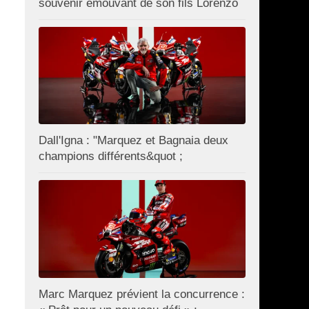
souvenir émouvant de son fils Lorenzo
Dall'Igna : "Marquez et Bagnaia deux
champions différents&quot ;
Marc Marquez prévient la concurrence :