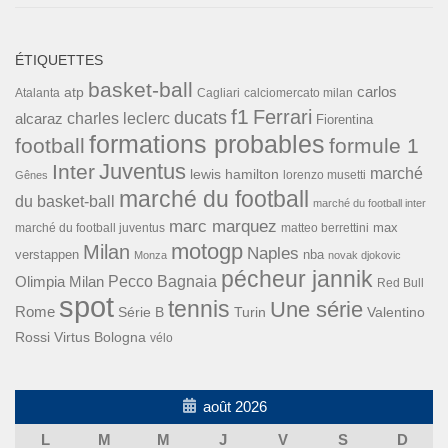
ÉTIQUETTES
basket-ball
carlos
atp
Cagliari
calciomercato milan
Atalanta
f1
Ferrari
ducats
alcaraz
charles leclerc
Fiorentina
formations probables
football
formule 1
Inter
Juventus
marché
lewis hamilton
lorenzo musetti
Gênes
marché du football
du basket-ball
marché du football inter
marc marquez
max
marché du football juventus
matteo berrettini
motogp
Milan
Naples
verstappen
nba
Monza
novak djokovic
pécheur jannik
Pecco Bagnaia
Olimpia Milan
Red Bull
spot
tennis
Une série
Rome
Turin
Valentino
Série B
Rossi
Virtus Bologna
vélo
août 2026
L
M
M
J
V
S
D