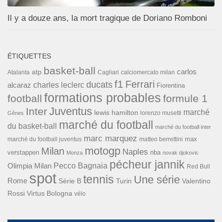
Il y a douze ans, la mort tragique de Doriano Romboni
ÉTIQUETTES
basket-ball
carlos
atp
Cagliari
calciomercato milan
Atalanta
f1
Ferrari
ducats
alcaraz
charles leclerc
Fiorentina
formations probables
football
formule 1
Inter
Juventus
marché
lewis hamilton
lorenzo musetti
Gênes
marché du football
du basket-ball
marché du football inter
marc marquez
max
marché du football juventus
matteo berrettini
motogp
Milan
Naples
verstappen
nba
Monza
novak djokovic
pécheur jannik
Pecco Bagnaia
Olimpia Milan
Red Bull
spot
tennis
Une série
Rome
Turin
Valentino
Série B
Rossi
Virtus Bologna
vélo