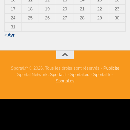
17
18
19
20
21
22
23
24
25
26
27
28
29
30
31
« Avr
Sportal.fr © 2026. Tous les droits sont réservés -
Publicite
Sportal Network:
Sportal.it
-
Sportal.eu
-
Sportal.fr
-
Sportal.es