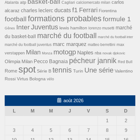
basket-ball
carlos
atp
Cagliari
calciomercato milan
Atalanta
f1
Ferrari
ducats
alcaraz
charles leclerc
Fiorentina
formations probables
football
formule 1
Inter
Juventus
marché
lewis hamilton
lorenzo musetti
Gênes
marché du football
du basket-ball
marché du football inter
marc marquez
max
marché du football juventus
matteo berrettini
motogp
Milan
Naples
verstappen
nba
Monza
novak djokovic
pécheur jannik
Pecco Bagnaia
Olimpia Milan
Red Bull
spot
tennis
Une série
Rome
Turin
Valentino
Série B
Rossi
Virtus Bologna
vélo
août 2026
L
M
M
J
V
S
D
1
2
3
4
5
6
7
8
9
10
11
12
13
14
15
16