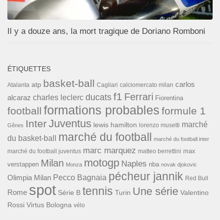
Il y a douze ans, la mort tragique de Doriano Romboni
ÉTIQUETTES
basket-ball
carlos
atp
Cagliari
calciomercato milan
Atalanta
f1
Ferrari
ducats
alcaraz
charles leclerc
Fiorentina
formations probables
football
formule 1
Inter
Juventus
marché
lewis hamilton
lorenzo musetti
Gênes
marché du football
du basket-ball
marché du football inter
marc marquez
max
marché du football juventus
matteo berrettini
motogp
Milan
Naples
verstappen
nba
Monza
novak djokovic
pécheur jannik
Pecco Bagnaia
Olimpia Milan
Red Bull
spot
tennis
Une série
Rome
Turin
Valentino
Série B
Rossi
Virtus Bologna
vélo