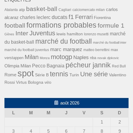
ÉTIQUETTES
basket-ball
carlos
atp
Cagliari
calciomercato milan
Atalanta
f1
Ferrari
ducats
alcaraz
charles leclerc
Fiorentina
formations probables
football
formule 1
Inter
Juventus
marché
lewis hamilton
lorenzo musetti
Gênes
marché du football
du basket-ball
marché du football inter
marc marquez
max
marché du football juventus
matteo berrettini
motogp
Milan
Naples
verstappen
nba
Monza
novak djokovic
pécheur jannik
Pecco Bagnaia
Olimpia Milan
Red Bull
spot
tennis
Une série
Rome
Turin
Valentino
Série B
Rossi
Virtus Bologna
vélo
août 2026
L
M
M
J
V
S
D
1
2
3
4
5
6
7
8
9