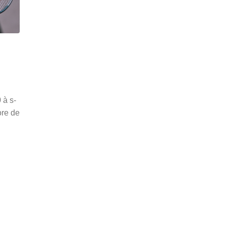
 à s-
ore de