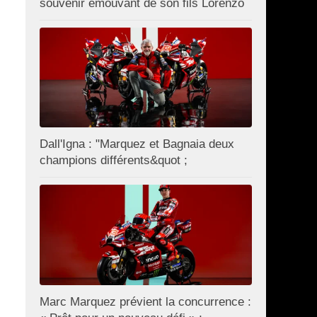
souvenir émouvant de son fils Lorenzo
Dall'Igna : "Marquez et Bagnaia deux
champions différents&quot ;
Marc Marquez prévient la concurrence :