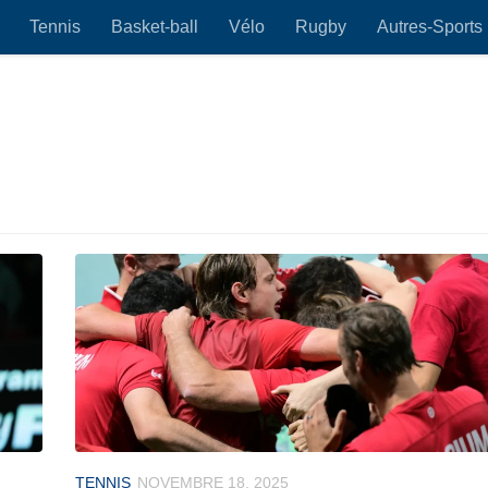
Tennis
Basket-ball
Vélo
Rugby
Autres-Sports
TENNIS
NOVEMBRE 18, 2025