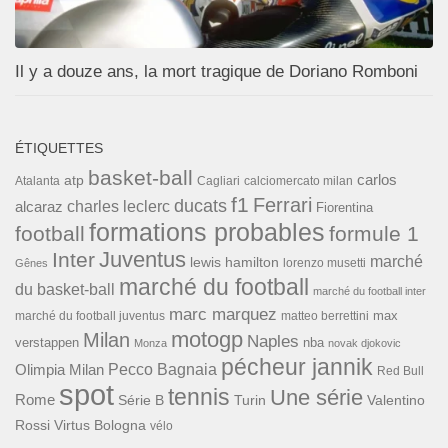
Il y a douze ans, la mort tragique de Doriano Romboni
ÉTIQUETTES
basket-ball
carlos
atp
Cagliari
calciomercato milan
Atalanta
f1
Ferrari
ducats
alcaraz
charles leclerc
Fiorentina
formations probables
football
formule 1
Inter
Juventus
marché
lewis hamilton
lorenzo musetti
Gênes
marché du football
du basket-ball
marché du football inter
marc marquez
max
marché du football juventus
matteo berrettini
motogp
Milan
Naples
verstappen
nba
Monza
novak djokovic
pécheur jannik
Pecco Bagnaia
Olimpia Milan
Red Bull
spot
tennis
Une série
Rome
Turin
Valentino
Série B
Rossi
Virtus Bologna
vélo