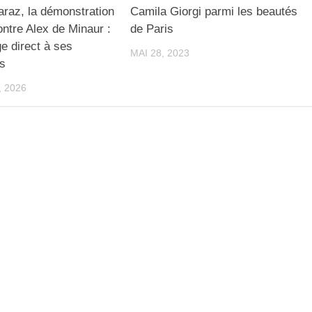
araz, la démonstration
Camila Giorgi parmi les beautés
ontre Alex de Minaur :
de Paris
e direct à ses
MAI 28, 2023
es
, 2026