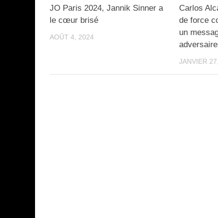
JO Paris 2024, Jannik Sinner a
Carlos Alc
le cœur brisé
de force c
un messag
AOÛT 4, 2024
adversair
JANVIER 27