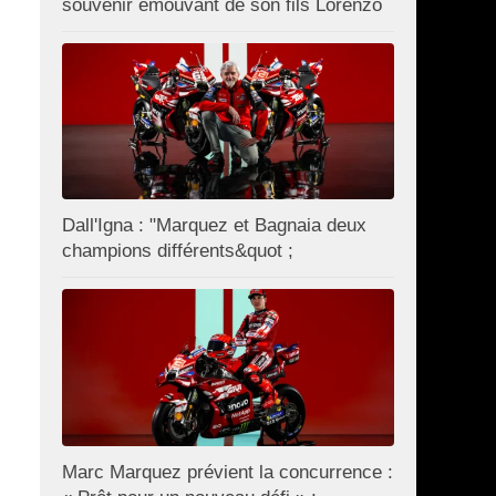
souvenir émouvant de son fils Lorenzo
Dall'Igna : "Marquez et Bagnaia deux
champions différents&quot ;
Marc Marquez prévient la concurrence :