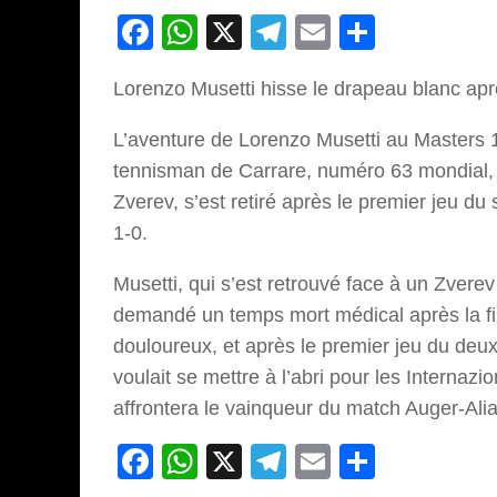
Facebook
WhatsApp
X
Telegram
Email
Partage
Lorenzo Musetti hisse le drapeau blanc aprè
L’aventure de Lorenzo Musetti au Masters 1
tennisman de Carrare, numéro 63 mondial, a
Zverev, s’est retiré après le premier jeu 
1-0.
Musetti, qui s’est retrouvé face à un Zverev
demandé un temps mort médical après la fi
douloureux, et après le premier jeu du deux
voulait se mettre à l’abri pour les Internaz
affrontera le vainqueur du match Auger-Ali
Facebook
WhatsApp
X
Telegram
Email
Partage