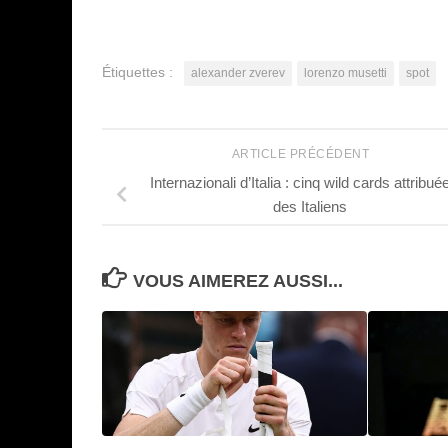
Étiquettes :
alexander zverev
lorenzo musetti
spot
ARTICLE PRÉCÉDENT
Internazionali d’Italia : cinq wild cards attribué
des Italiens
VOUS AIMEREZ AUSSI...