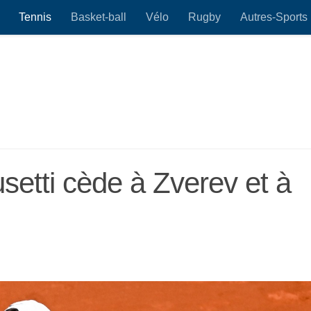
Tennis
Basket-ball
Vélo
Rugby
Autres-Sports
setti cède à Zverev et à