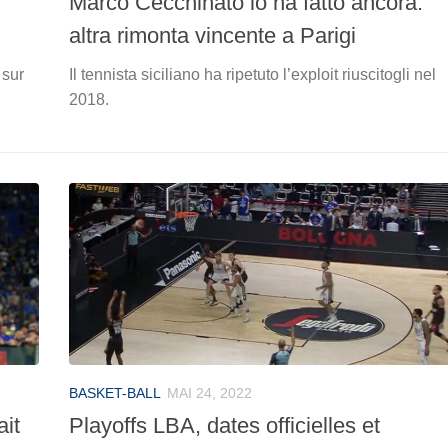
Marco Cecchinato lo ha fatto ancora:
altra rimonta vincente a Parigi
 sur
Il tennista siciliano ha ripetuto l’exploit riuscitogli nel
2018.
BASKET-BALL
MAI 24, 2022
it
Playoffs LBA, dates officielles et