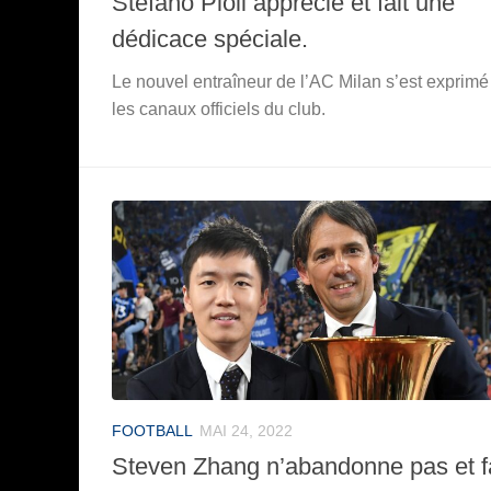
Stefano Pioli apprécie et fait une
dédicace spéciale.
Le nouvel entraîneur de l’AC Milan s’est exprimé
les canaux officiels du club.
FOOTBALL
MAI 24, 2022
Steven Zhang n’abandonne pas et fa