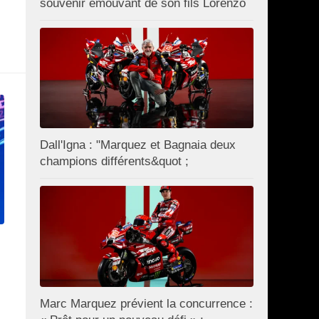
souvenir émouvant de son fils Lorenzo
Dall'Igna : "Marquez et Bagnaia deux
champions différents&quot ;
Marc Marquez prévient la concurrence :