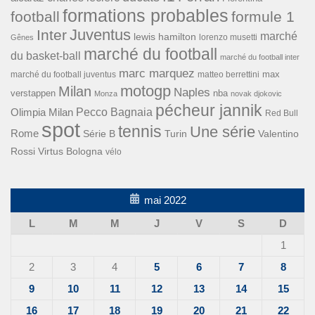
formations probables
football
formule 1
Inter
Juventus
marché
lewis hamilton
lorenzo musetti
Gênes
marché du football
du basket-ball
marché du football inter
marc marquez
max
marché du football juventus
matteo berrettini
motogp
Milan
Naples
verstappen
nba
Monza
novak djokovic
pécheur jannik
Pecco Bagnaia
Olimpia Milan
Red Bull
spot
tennis
Une série
Rome
Turin
Valentino
Série B
Rossi
Virtus Bologna
vélo
mai 2022
L
M
M
J
V
S
D
1
2
3
4
5
6
7
8
9
10
11
12
13
14
15
16
17
18
19
20
21
22