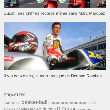
Ducati, des chiffres records même sans Marc Marquez
Il y a douze ans, la mort tragique de Doriano Romboni
ÉTIQUETTES
basket-ball
carlos
atp
Cagliari
calciomercato milan
Atalanta
f1
Ferrari
ducats
alcaraz
charles leclerc
Fiorentina