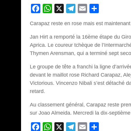
Facebook
WhatsApp
X
Telegram
Email
Partage
Carapaz reste en rose mais est maintenant 
Jan Hirt a remporté la 16ème étape du Giro 
Aprica. Le coureur tchèque de l’Intermarc
Thymen Arensman, qui a terminé sept seco
Le groupe de tête a franchi la ligne d’arri
devant le maillot rose Richard Carapaz, Al
Victorious. Vincenzo Nibali s’est détaché d
retard.
Au classement général, Carapaz reste prem
sur Joao Almeida. Mercredi la dix-septièm
Facebook
WhatsApp
X
Telegram
Email
Partage