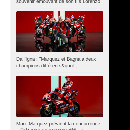
souvenir émouvant de son fils Lorenzo
Dall'Igna : "Marquez et Bagnaia deux
champions différents&quot ;
Marc Marquez prévient la concurrence :