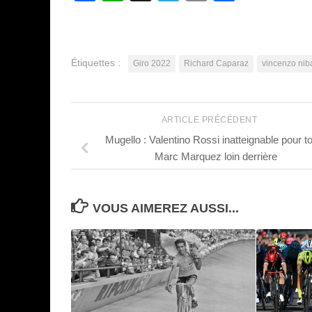
Étiquettes :
Giro 2022
Richard Caparaz
vincenzo niba
ARTICLE PRÉCÉDENT
Mugello : Valentino Rossi inatteignable pour t
Marc Marquez loin derrière
VOUS AIMEREZ AUSSI...