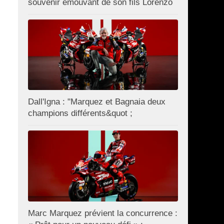
souvenir émouvant de son fils Lorenzo
Dall'Igna : "Marquez et Bagnaia deux
champions différents&quot ;
Marc Marquez prévient la concurrence :