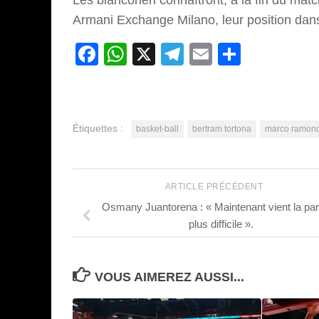
Les bianconeri connaîtront, à la fin du ma
Armani Exchange Milano, leur position dans l
Facebook
WhatsApp
X
Telegram
Email
Partage
Étiquettes :
basket-ball
bertram tortona
marco ramon
ARTICLE PRÉCÉDENT
Osmany Juantorena : « Maintenant vient la part
plus difficile ».
VOUS AIMEREZ AUSSI...