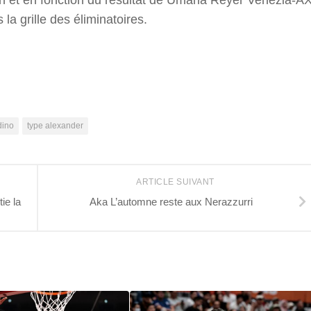
tch et en fonction du résultat de Umana Reyer Venezia-A
a grille des éliminatoires.
r
dino
type alexander
ARTICLE SUIVANT
ie la
Aka L’automne reste aux Nerazzurri