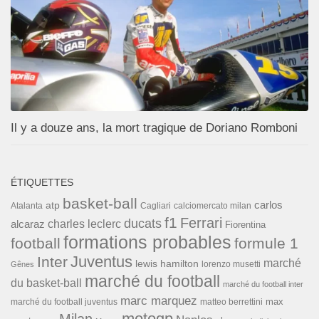
Il y a douze ans, la mort tragique de Doriano Romboni
ÉTIQUETTES
basket-ball
carlos
atp
Cagliari
calciomercato milan
Atalanta
f1
Ferrari
ducats
alcaraz
charles leclerc
Fiorentina
formations probables
football
formule 1
Inter
Juventus
marché
lewis hamilton
lorenzo musetti
Gênes
marché du football
du basket-ball
marché du football inter
marc marquez
max
marché du football juventus
matteo berrettini
motogp