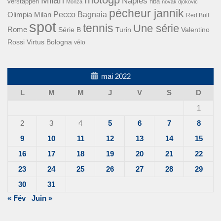
Milan
Naples
verstappen
nba
Monza
novak djokovic
pécheur jannik
Pecco Bagnaia
Olimpia Milan
Red Bull
spot
tennis
Une série
Rome
Turin
Valentino
Série B
Rossi
Virtus Bologna
vélo
mai 2022
L
M
M
J
V
S
D
1
2
3
4
5
6
7
8
9
10
11
12
13
14
15
16
17
18
19
20
21
22
23
24
25
26
27
28
29
30
31
« Fév
Juin »