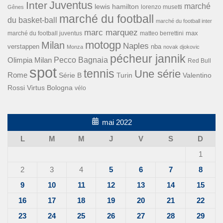
Inter
Juventus
marché
lewis hamilton
lorenzo musetti
Gênes
marché du football
du basket-ball
marché du football inter
marc marquez
max
marché du football juventus
matteo berrettini
motogp
Milan
Naples
verstappen
nba
Monza
novak djokovic
pécheur jannik
Pecco Bagnaia
Olimpia Milan
Red Bull
spot
tennis
Une série
Rome
Turin
Valentino
Série B
Rossi
Virtus Bologna
vélo
mai 2022
L
M
M
J
V
S
D
1
2
3
4
5
6
7
8
9
10
11
12
13
14
15
16
17
18
19
20
21
22
23
24
25
26
27
28
29