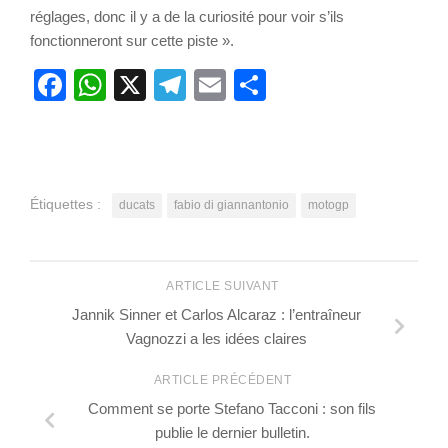
réglages, donc il y a de la curiosité pour voir s’ils
fonctionneront sur cette piste ».
Facebook
WhatsApp
X
Telegram
Email
Partager
Étiquettes :
ducats
fabio di giannantonio
motogp
ARTICLE SUIVANT
Jannik Sinner et Carlos Alcaraz : l’entraîneur
Vagnozzi a les idées claires
ARTICLE PRÉCÉDENT
Comment se porte Stefano Tacconi : son fils
publie le dernier bulletin.