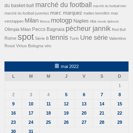
marché du football
du basket-ball
marché du football inter
marc marquez
max
marché du football juventus
matteo berrettini
motogp
Milan
Naples
verstappen
nba
Monza
novak djokovic
pécheur jannik
Pecco Bagnaia
Olimpia Milan
Red Bull
spot
tennis
Une série
Rome
Turin
Valentino
Série B
Rossi
Virtus Bologna
vélo
mai 2022
L
M
M
J
V
S
D
1
2
3
4
5
6
7
8
9
10
11
12
13
14
15
16
17
18
19
20
21
22
23
24
25
26
27
28
29
30
31