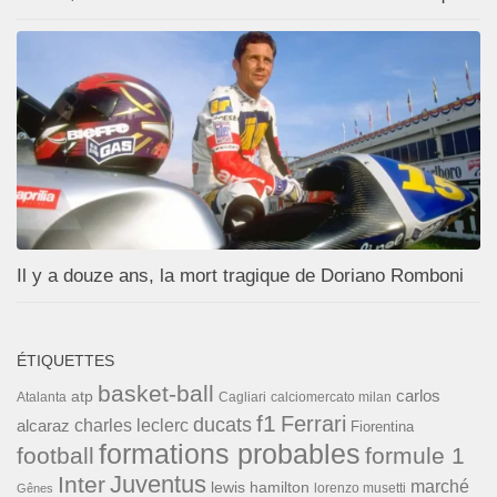
Il y a douze ans, la mort tragique de Doriano Romboni
ÉTIQUETTES
basket-ball
carlos
atp
Cagliari
calciomercato milan
Atalanta
f1
Ferrari
ducats
alcaraz
charles leclerc
Fiorentina
formations probables
football
formule 1
Inter
Juventus
marché
lewis hamilton
lorenzo musetti
Gênes