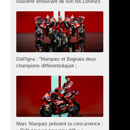
souvenir émouvant de son fils Lorenzo
Dall'Igna : "Marquez et Bagnaia deux
champions différents&quot ;
Marc Marquez prévient la concurrence :