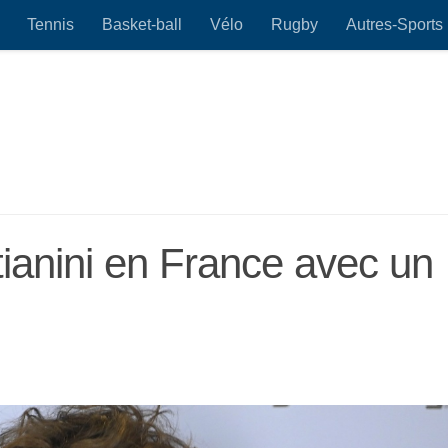
Tennis
Basket-ball
Vélo
Rugby
Autres-Sports
anini en France avec un