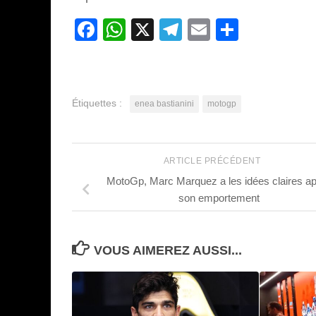
Facebook
WhatsApp
X
Telegram
Email
Partage
Étiquettes :
enea bastianini
motogp
ARTICLE PRÉCÉDENT
MotoGp, Marc Marquez a les idées claires a
son emportement
VOUS AIMEREZ AUSSI...