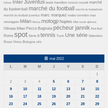
Inter
Juventus
marché
lewis hamilton
lorenzo musetti
Gênes
marché du football
du basket-ball
marché du football inter
marc marquez
max
marché du football juventus
matteo berrettini
motogp
Milan
Naples
verstappen
nba
Monza
novak djokovic
pécheur jannik
Pecco Bagnaia
Olimpia Milan
Red Bull
spot
tennis
Une série
Rome
Turin
Valentino
Série B
Rossi
Virtus Bologna
vélo
mai 2022
L
M
M
J
V
S
D
1
2
3
4
5
6
7
8
9
10
11
12
13
14
15
16
17
18
19
20
21
22
23
24
25
26
27
28
29