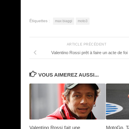
Étiquettes :
max biaggi
moto3
ARTICLE PRÉCÉDENT
Valentino Rossi prêt à faire un acte de foi
VOUS AIMEREZ AUSSI...
Valentino Rossi fait une
MotoGp, T