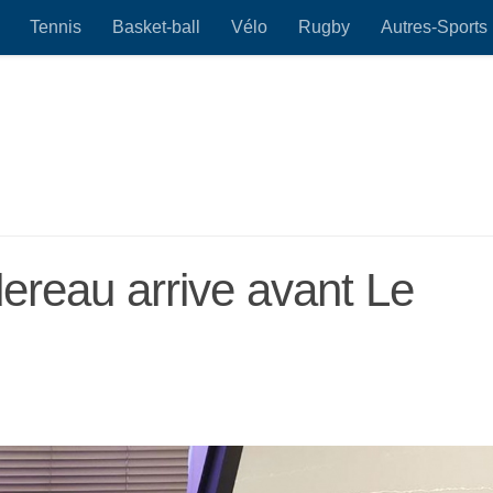
Tennis
Basket-ball
Vélo
Rugby
Autres-Sports
dereau arrive avant Le