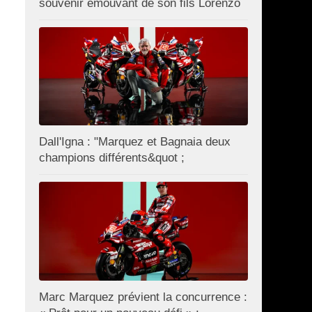
souvenir émouvant de son fils Lorenzo
Dall'Igna : "Marquez et Bagnaia deux
champions différents&quot ;
Marc Marquez prévient la concurrence :