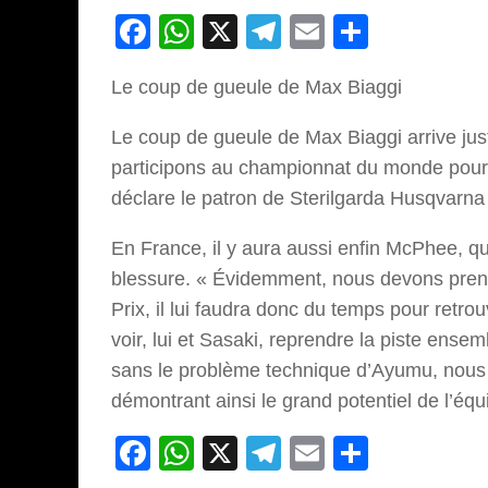
Facebook
WhatsApp
X
Telegram
Email
Partage
Le coup de gueule de Max Biaggi
Le coup de gueule de Max Biaggi arrive j
participons au championnat du monde pour la
déclare le patron de Sterilgarda Husqvarn
En France, il y aura aussi enfin McPhee, q
blessure. « Évidemment, nous devons pren
Prix, il lui faudra donc du temps pour ret
voir, lui et Sasaki, reprendre la piste ense
sans le problème technique d’Ayumu, nous a
démontrant ainsi le grand potentiel de l’équ
Facebook
WhatsApp
X
Telegram
Email
Partage