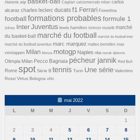
basket-ball
carlos
atp
Cagliari
calciomercato milan
Atalanta
f1
Ferrari
ducats
alcaraz
charles leclerc
Fiorentina
formations probables
football
formule 1
Inter
Juventus
marché
lewis hamilton
lorenzo musetti
Gênes
marché du football
du basket-ball
marché du football inter
marc marquez
max
marché du football juventus
matteo berrettini
motogp
Milan
Naples
verstappen
nba
Monza
novak djokovic
pécheur jannik
Pecco Bagnaia
Olimpia Milan
Red Bull
spot
tennis
Une série
Rome
Turin
Valentino
Série B
Rossi
Virtus Bologna
vélo
mai 2022
L
M
M
J
V
S
D
1
2
3
4
5
6
7
8
9
10
11
12
13
14
15