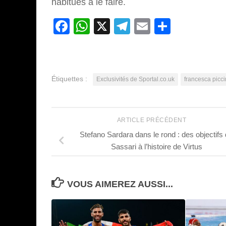
habitués à le faire.
Facebook
WhatsApp
X
Telegram
Email
Partage
Étiquettes :
Exclusivités de Sportal.co.uk
francesca picci
ARTICLE PRÉCÉDENT
Stefano Sardara dans le rond : des objectifs
Sassari à l’histoire de Virtus
VOUS AIMEREZ AUSSI...