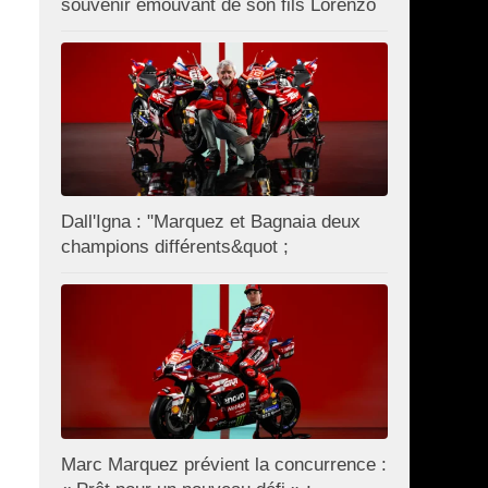
souvenir émouvant de son fils Lorenzo
Dall'Igna : "Marquez et Bagnaia deux
champions différents&quot ;
Marc Marquez prévient la concurrence :