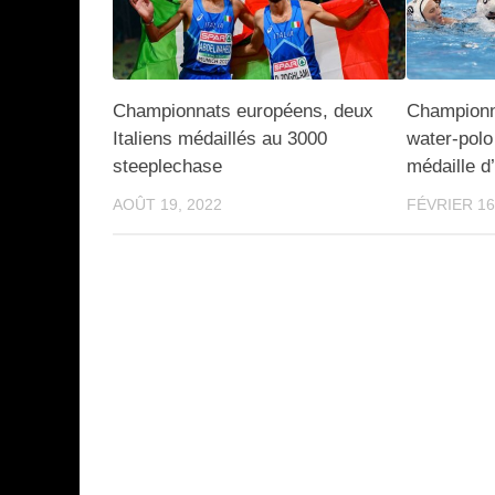
Championnats européens, deux
Championn
Italiens médaillés au 3000
water-polo
steeplechase
médaille d
AOÛT 19, 2022
FÉVRIER 16