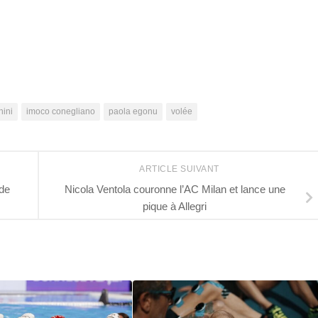
r
nini
imoco conegliano
paola egonu
volée
ARTICLE SUIVANT
 de
Nicola Ventola couronne l’AC Milan et lance une
pique à Allegri