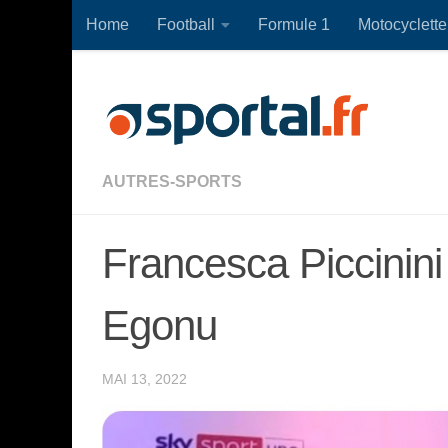
Home
Football
Formule 1
Motocyclette
Skip to content
AUTRES-SPORTS
Francesca Piccinini
Egonu
MAI 13, 2022