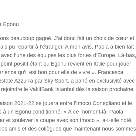
r
la Egonu
vons beaucoup gagné. J’ai donc fait un choix de cœur et
ais pu repartir à l’étranger. A mon avis, Paola a bien fait
e avec l’une des équipes les plus fortes d’Europe. Là-bas
 point positif étant qu’Egonu revient en Italie pour jouer
rience qu’il est bon pour elle de vivre ». Francesca
Estate Azzurra par Sky Sport, a parlé en exclusivité avec
 rejoindre le VakifBank Istanbul dès la saison prochaine.
saison 2021-22 se jouera entre l’Imoco Conegliano et le
pas à un Egonu conditionné. « À ce moment-là, Paola
r et soulever la coupe avec son Imoco », a-t-elle noté.
 des amis et des collègues que maintenant nous sommes