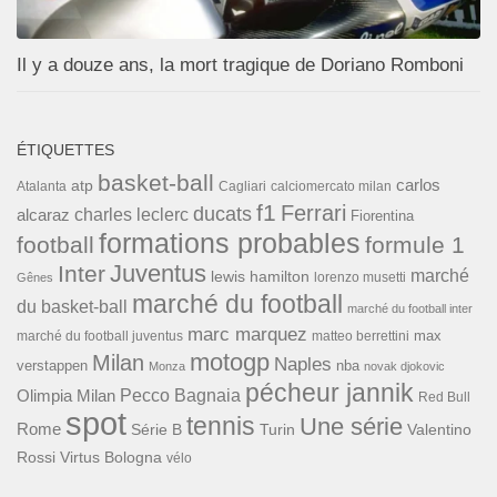
Il y a douze ans, la mort tragique de Doriano Romboni
ÉTIQUETTES
basket-ball
carlos
atp
Cagliari
calciomercato milan
Atalanta
f1
Ferrari
ducats
alcaraz
charles leclerc
Fiorentina
formations probables
football
formule 1
Inter
Juventus
marché
lewis hamilton
lorenzo musetti
Gênes
marché du football
du basket-ball
marché du football inter
marc marquez
max
marché du football juventus
matteo berrettini
motogp
Milan
Naples
verstappen
nba
Monza
novak djokovic
pécheur jannik
Pecco Bagnaia
Olimpia Milan
Red Bull
spot
tennis
Une série
Rome
Turin
Valentino
Série B
Rossi
Virtus Bologna
vélo