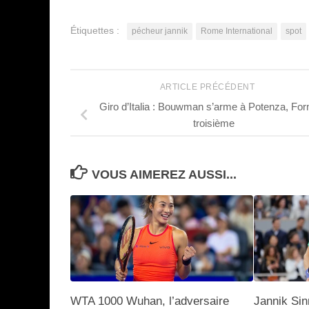
Étiquettes :
pécheur jannik
Rome International
spot
ARTICLE PRÉCÉDENT
Giro d’Italia : Bouwman s’arme à Potenza, Fo
troisième
VOUS AIMEREZ AUSSI...
WTA 1000 Wuhan, l’adversaire
Jannik Sin