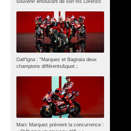
souvenir émouvant de son fils Lorenzo
Dall'Igna : "Marquez et Bagnaia deux
champions différents&quot ;
Marc Marquez prévient la concurrence :