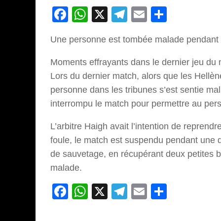
Facebook
WhatsApp
X
Telegram
Email
Partage
Une personne est tombée malade pendant le
Moments effrayants dans le dernier jeu du 
Lors du dernier match, alors que les Hellèn
personne dans les tribunes s’est sentie mal e
interrompu le match pour permettre au pers
L’arbitre Haigh avait l’intention de repren
foule, le match est suspendu pendant une di
de sauvetage, en récupérant deux petites b
malade.
Facebook
WhatsApp
X
Telegram
Email
Partage