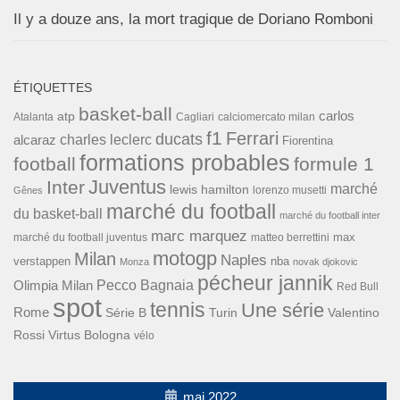
Il y a douze ans, la mort tragique de Doriano Romboni
ÉTIQUETTES
basket-ball
carlos
atp
Cagliari
calciomercato milan
Atalanta
f1
Ferrari
ducats
alcaraz
charles leclerc
Fiorentina
formations probables
football
formule 1
Inter
Juventus
marché
lewis hamilton
lorenzo musetti
Gênes
marché du football
du basket-ball
marché du football inter
marc marquez
max
marché du football juventus
matteo berrettini
motogp
Milan
Naples
verstappen
nba
Monza
novak djokovic
pécheur jannik
Pecco Bagnaia
Olimpia Milan
Red Bull
spot
tennis
Une série
Rome
Turin
Valentino
Série B
Rossi
Virtus Bologna
vélo
mai 2022