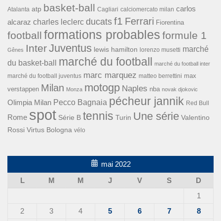
basket-ball
carlos
atp
Cagliari
calciomercato milan
Atalanta
f1
Ferrari
ducats
alcaraz
charles leclerc
Fiorentina
formations probables
football
formule 1
Inter
Juventus
marché
lewis hamilton
lorenzo musetti
Gênes
marché du football
du basket-ball
marché du football inter
marc marquez
max
marché du football juventus
matteo berrettini
motogp
Milan
Naples
verstappen
nba
Monza
novak djokovic
pécheur jannik
Pecco Bagnaia
Olimpia Milan
Red Bull
spot
tennis
Une série
Rome
Turin
Valentino
Série B
Rossi
Virtus Bologna
vélo
mai 2022
L
M
M
J
V
S
D
1
2
3
4
5
6
7
8