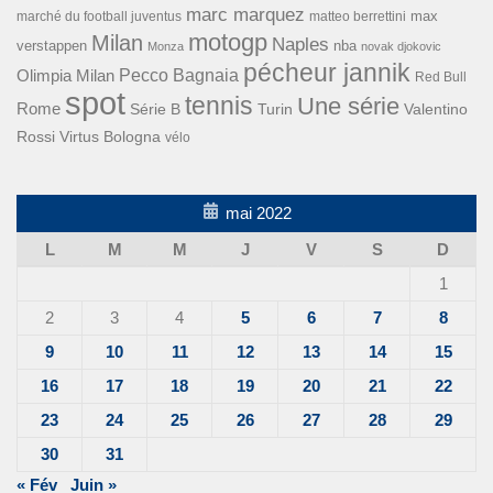
marc marquez
max
marché du football juventus
matteo berrettini
motogp
Milan
Naples
verstappen
nba
Monza
novak djokovic
pécheur jannik
Pecco Bagnaia
Olimpia Milan
Red Bull
spot
tennis
Une série
Rome
Turin
Valentino
Série B
Rossi
Virtus Bologna
vélo
mai 2022
L
M
M
J
V
S
D
1
2
3
4
5
6
7
8
9
10
11
12
13
14
15
16
17
18
19
20
21
22
23
24
25
26
27
28
29
30
31
« Fév
Juin »