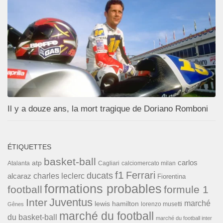
Il y a douze ans, la mort tragique de Doriano Romboni
ÉTIQUETTES
basket-ball
carlos
atp
Cagliari
calciomercato milan
Atalanta
f1
Ferrari
ducats
alcaraz
charles leclerc
Fiorentina
formations probables
football
formule 1
Inter
Juventus
marché
lewis hamilton
lorenzo musetti
Gênes
marché du football
du basket-ball
marché du football inter