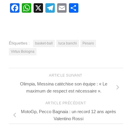
Facebook
WhatsApp
X
Telegram
Email
Partager
Étiquettes :
basket-ball
luca banchi
Pesaro
Virtus Bologna
ARTICLE SUIVANT
Olimpia, Messina catéchise son équipe : « Le
maximum de respect est nécessaire ».
ARTICLE PRÉCÉDENT
MotoGp, Pecco Bagnaia : un record 12 ans après
Valentino Rossi