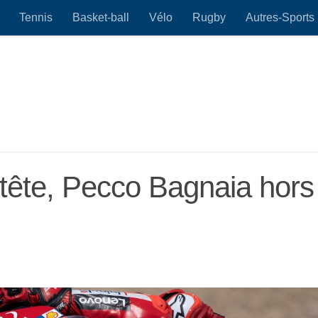
Tennis
Basket-ball
Vélo
Rugby
Autres-Sports
 tête, Pecco Bagnaia hors