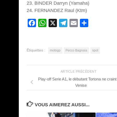
23. BINDER Darryn (Yamaha)
24. FERNANDEZ Raul (Ktm)
Facebook
WhatsApp
X
Telegram
Email
Partage
Étiquettes :
motogp
Pecco Bagnaia
spot
ARTICLE PRÉCÉDENT
Play-off Serie A1, le débutant Tortona ne crain
Venise
VOUS AIMEREZ AUSSI...