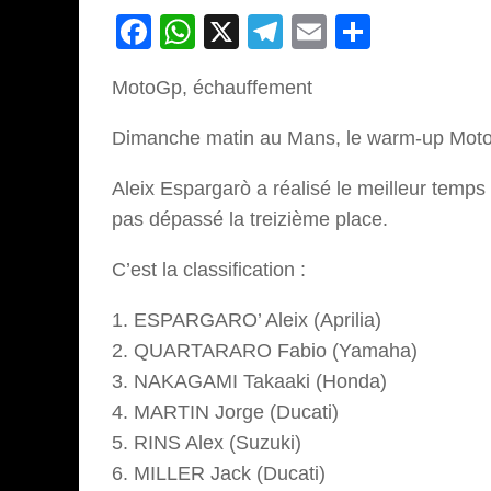
Facebook
WhatsApp
X
Telegram
Email
Partage
MotoGp, échauffement
Dimanche matin au Mans, le warm-up Moto
Aleix Espargarò a réalisé le meilleur temp
pas dépassé la treizième place.
C’est la classification :
1. ESPARGARO’ Aleix (Aprilia)
2. QUARTARARO Fabio (Yamaha)
3. NAKAGAMI Takaaki (Honda)
4. MARTIN Jorge (Ducati)
5. RINS Alex (Suzuki)
6. MILLER Jack (Ducati)