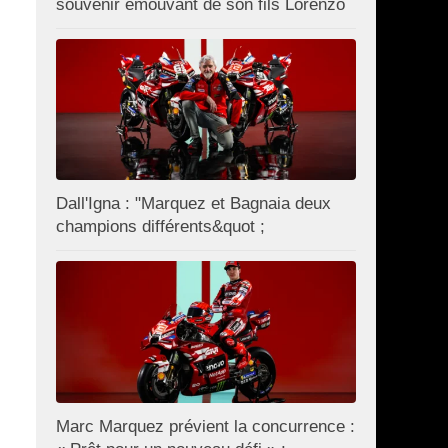
souvenir émouvant de son fils Lorenzo
Dall'Igna : "Marquez et Bagnaia deux
champions différents&quot ;
Marc Marquez prévient la concurrence :