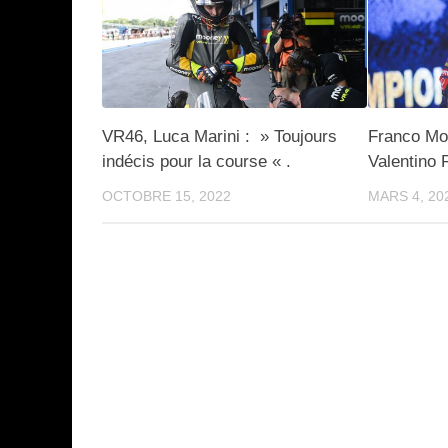
VR46, Luca Marini : » Toujours
Franco Mor
indécis pour la course « .
Valentino 
OCTOBRE 15, 2022
MARS 4, 20