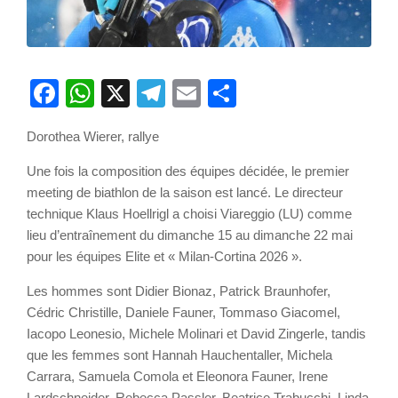
Facebook
WhatsApp
X
Telegram
Email
Partager
Dorothea Wierer, rallye
Une fois la composition des équipes décidée, le premier
meeting de biathlon de la saison est lancé. Le directeur
technique Klaus Hoellrigl a choisi Viareggio (LU) comme
lieu d’entraînement du dimanche 15 au dimanche 22 mai
pour les équipes Elite et « Milan-Cortina 2026 ».
Les hommes sont Didier Bionaz, Patrick Braunhofer,
Cédric Christille, Daniele Fauner, Tommaso Giacomel,
Iacopo Leonesio, Michele Molinari et David Zingerle, tandis
que les femmes sont Hannah Hauchentaller, Michela
Carrara, Samuela Comola et Eleonora Fauner, Irene
Lardschneider, Rebecca Passler, Beatrice Trabucchi, Linda