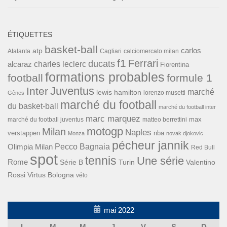
ÉTIQUETTES
basket-ball
carlos
atp
Cagliari
calciomercato milan
Atalanta
f1
Ferrari
ducats
alcaraz
charles leclerc
Fiorentina
formations probables
football
formule 1
Inter
Juventus
marché
lewis hamilton
lorenzo musetti
Gênes
marché du football
du basket-ball
marché du football inter
marc marquez
max
marché du football juventus
matteo berrettini
motogp
Milan
Naples
verstappen
nba
Monza
novak djokovic
pécheur jannik
Pecco Bagnaia
Olimpia Milan
Red Bull
spot
tennis
Une série
Rome
Turin
Valentino
Série B
Rossi
Virtus Bologna
vélo
mai 2022
L
M
M
J
V
S
D