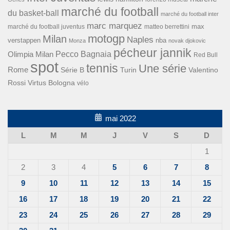
marché du football
du basket-ball
marché du football inter
marc marquez
max
marché du football juventus
matteo berrettini
motogp
Milan
Naples
verstappen
nba
Monza
novak djokovic
pécheur jannik
Pecco Bagnaia
Olimpia Milan
Red Bull
spot
tennis
Une série
Rome
Turin
Valentino
Série B
Rossi
Virtus Bologna
vélo
mai 2022
L
M
M
J
V
S
D
1
2
3
4
5
6
7
8
9
10
11
12
13
14
15
16
17
18
19
20
21
22
23
24
25
26
27
28
29