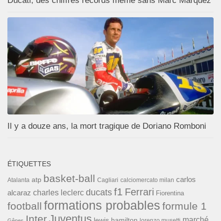
Ducati, des chiffres records même sans Marc Marquez
Il y a douze ans, la mort tragique de Doriano Romboni
ÉTIQUETTES
basket-ball
carlos
atp
Cagliari
calciomercato milan
Atalanta
f1
Ferrari
ducats
alcaraz
charles leclerc
Fiorentina
formations probables
football
formule 1
Inter
Juventus
marché
lewis hamilton
lorenzo musetti
Gênes